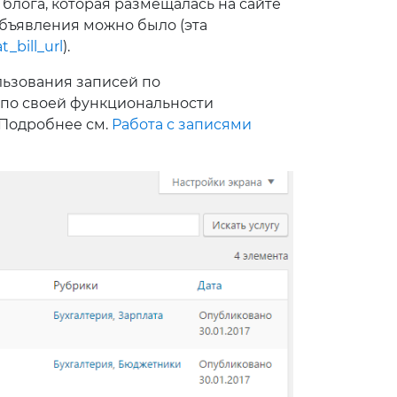
лога, которая размещалась на сайте
объявления можно было (эта
_bill_url
).
льзования записей по
 по своей функциональности
 Подробнее см.
Работа с записями