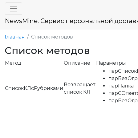
NewsMine. Сервис персональной достав
Главная
Список методов
Список методов
Метод
Описание
Параметры
парСписок
парБезОгр
Возвращает
парПапка
СписокКЛсРубриками
список КЛ
парСОтвет
парБезОгр